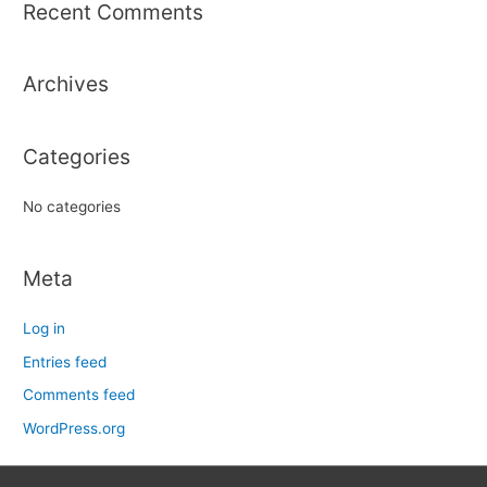
r
Recent Comments
c
h
Archives
f
o
r
Categories
:
No categories
Meta
Log in
Entries feed
Comments feed
WordPress.org