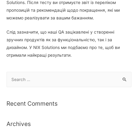
Solutions. Після тесту ви отримуєте звіт із переліком
пропозицій та рекомендацій щодо покращення, які ми
можемо реалізувати за вашим бажанням.
Слід зазначити, що наші QA зацікавлені у створенні
зручних продуктів як за функціональністю, так і за
дизайном. У NIX Solutions ми подбаємо про те, щоб ви
отримали найкращі результати.
S
e
a
r
Recent Comments
c
h
Archives
f
o