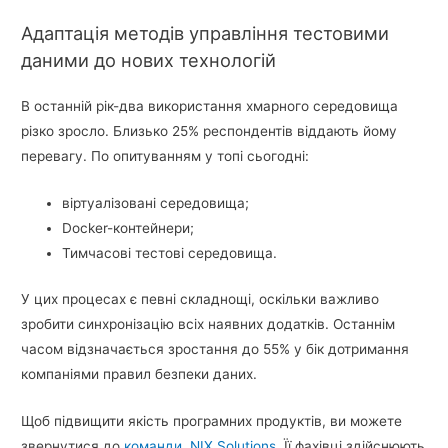
Адаптація методів управління тестовими
даними до нових технологій
В останній рік-два використання хмарного середовища
різко зросло. Близько 25% респондентів віддають йому
перевагу. По опитуванням у топі сьогодні:
віртуалізовані середовища;
Docker-контейнери;
Тимчасові тестові середовища.
У цих процесах є певні складнощі, оскільки важливо
зробити синхронізацію всіх наявних додатків. Останнім
часом відзначається зростання до 55% у бік дотримання
компаніями правил безпеки даних.
Щоб підвищити якість програмних продуктів, ви можете
звернутися до
команди
NIX Solutions
. Її фахівці здійснюють