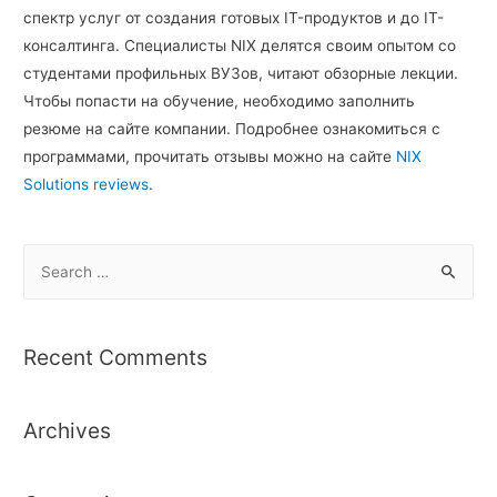
спектр услуг от создания готовых IT-продуктов и до IT-
консалтинга. Специалисты NIX делятся своим опытом со
студентами профильных ВУЗов, читают обзорные лекции.
Чтобы попасти на обучение, необходимо заполнить
резюме на сайте компании. Подробнее ознакомиться с
программами, прочитать отзывы можно на сайте
NIX
Solutions reviews
.
S
e
a
r
Recent Comments
c
h
Archives
f
o
r